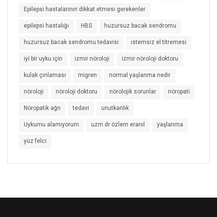
Epilepsi hastalarının dikkat etmesi gerekenler
epilepsi hastalığı
HBS
huzursuz bacak sendromu
huzursuz bacak sendromu tedavisi
istemsiz el titremesi
iyi bir uyku için
izmir nöroloji
izmir nöroloji doktoru
kulak çınlaması
migren
normal yaşlanma nedir
nöroloji
nöroloji doktoru
nörolojik sorunlar
nöropati
Nöropatik ağrı
tedavi
unutkanlık
Uykumu alamıyorum
uzm dr özlem eranıl
yaşlanma
yüz felci