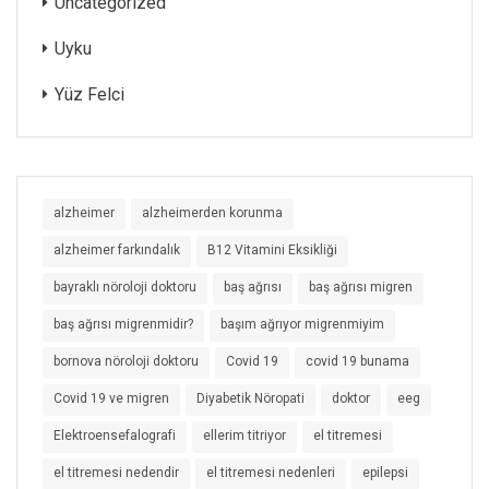
Uncategorized
Uyku
Yüz Felci
alzheimer
alzheimerden korunma
alzheimer farkındalık
B12 Vitamini Eksikliği
bayraklı nöroloji doktoru
baş ağrısı
baş ağrısı migren
baş ağrısı migrenmidir?
başım ağrıyor migrenmiyim
bornova nöroloji doktoru
Covid 19
covid 19 bunama
Covid 19 ve migren
Diyabetik Nöropati
doktor
eeg
Elektroensefalografi
ellerim titriyor
el titremesi
el titremesi nedendir
el titremesi nedenleri
epilepsi