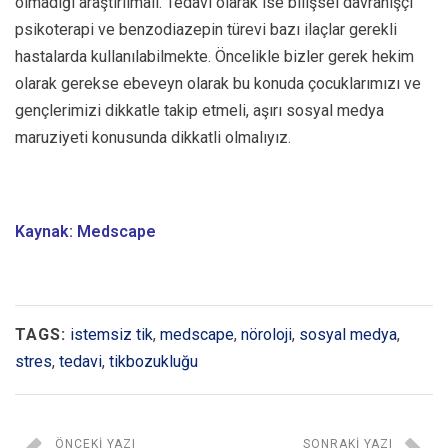
olmadığı araştırılmalı. Tedavi olarak ise bilişsel davranışçı
psikoterapi ve benzodiazepin türevi bazı ilaçlar gerekli
hastalarda kullanılabilmekte. Öncelikle bizler gerek hekim
olarak gerekse ebeveyn olarak bu konuda çocuklarımızı ve
gençlerimizi dikkatle takip etmeli, aşırı sosyal medya
maruziyeti konusunda dikkatli olmalıyız.
Kaynak: Medscape
TAGS:
istemsiz tik
,
medscape
,
nöroloji
,
sosyal medya
,
stres
,
tedavi
,
tikbozukluğu
ÖNCEKI YAZI
SONRAKI YAZI