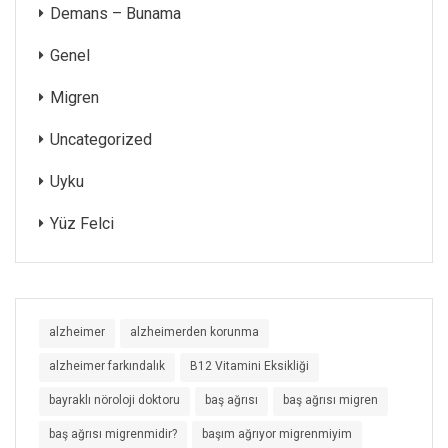
Demans – Bunama
Genel
Migren
Uncategorized
Uyku
Yüz Felci
alzheimer
alzheimerden korunma
alzheimer farkındalık
B12 Vitamini Eksikliği
bayraklı nöroloji doktoru
baş ağrısı
baş ağrısı migren
baş ağrısı migrenmidir?
başım ağrıyor migrenmiyim