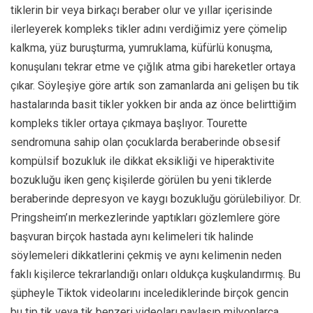
tiklerin bir veya birkaçı beraber olur ve yıllar içerisinde
ilerleyerek kompleks tikler adını verdiğimiz yere çömelip
kalkma, yüz buruşturma, yumruklama, küfürlü konuşma,
konuşulanı tekrar etme ve çığlık atma gibi hareketler ortaya
çıkar. Söyleşiye göre artık son zamanlarda ani gelişen bu tik
hastalarında basit tikler yokken bir anda az önce belirttiğim
kompleks tikler ortaya çıkmaya başlıyor. Tourette
sendromuna sahip olan çocuklarda beraberinde obsesif
kompülsif bozukluk ile dikkat eksikliği ve hiperaktivite
bozukluğu iken genç kişilerde görülen bu yeni tiklerde
beraberinde depresyon ve kaygı bozukluğu görülebiliyor. Dr.
Pringsheim’ın merkezlerinde yaptıkları gözlemlere göre
başvuran birçok hastada aynı kelimeleri tik halinde
söylemeleri dikkatlerini çekmiş ve aynı kelimenin neden
faklı kişilerce tekrarlandığı onları oldukça kuşkulandırmış. Bu
şüpheyle Tiktok videolarını incelediklerinde birçok gencin
bu tip tik veya tik benzeri videoları paylaşıp milyonlarca