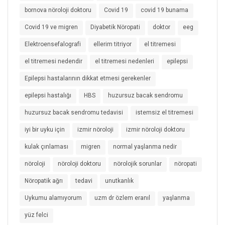
bornova nöroloji doktoru
Covid 19
covid 19 bunama
Covid 19 ve migren
Diyabetik Nöropati
doktor
eeg
Elektroensefalografi
ellerim titriyor
el titremesi
el titremesi nedendir
el titremesi nedenleri
epilepsi
Epilepsi hastalarının dikkat etmesi gerekenler
epilepsi hastalığı
HBS
huzursuz bacak sendromu
huzursuz bacak sendromu tedavisi
istemsiz el titremesi
iyi bir uyku için
izmir nöroloji
izmir nöroloji doktoru
kulak çınlaması
migren
normal yaşlanma nedir
nöroloji
nöroloji doktoru
nörolojik sorunlar
nöropati
Nöropatik ağrı
tedavi
unutkanlık
Uykumu alamıyorum
uzm dr özlem eranıl
yaşlanma
yüz felci